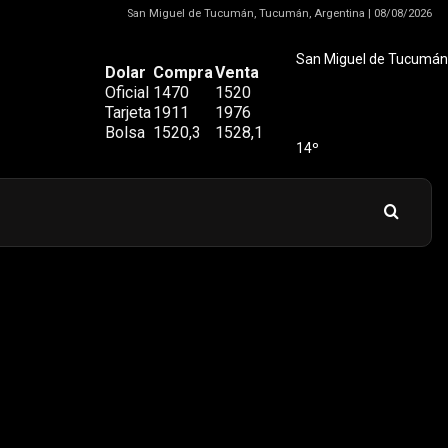
San Miguel de Tucumán, Tucumán, Argentina | 08/08/2026
San Miguel de Tucumán
Dolar
Compra
Venta
Oficial
1470
1520
Tarjeta
1911
1976
Bolsa
1520,3
1528,1
14º