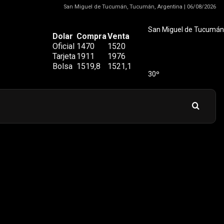
San Miguel de Tucumán, Tucumán, Argentina | 06/08/2026
San Miguel de Tucumán
Dolar
Compra
Venta
Oficial
1470
1520
Tarjeta
1911
1976
Bolsa
1519,8
1521,1
30º