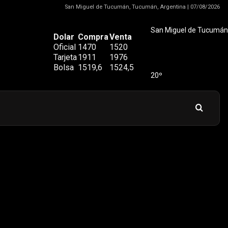
San Miguel de Tucumán, Tucumán, Argentina | 07/08/2026
San Miguel de Tucumán
Dolar
Compra
Venta
Oficial
1470
1520
Tarjeta
1911
1976
Bolsa
1519,6
1524,5
20º